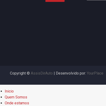
Copyright ©
AssisDirAuto
| Desenvolvido por:
YourPlace
Inicio
Quem Somos
Onde estamos