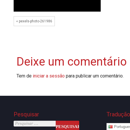
« pexels-photo-261986
Deixe um comentário
Tem de
iniciar a sessão
para publicar um comentário.
Pesquisar
Traduçã
Portugue