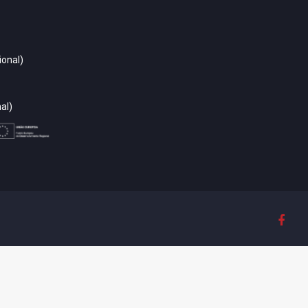
ional)
al)