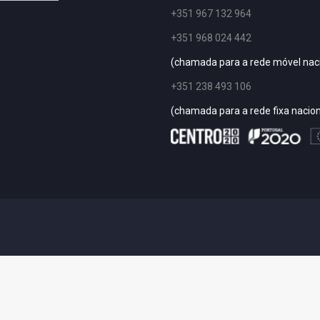
+351 967 132 964
+351 968 024 442
(chamada para a rede móvel nac
+351 238 493 106
(chamada para a rede fixa nacion