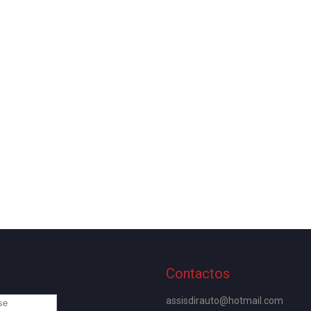
o
Contactos
assisdirauto@hotmail.com
se