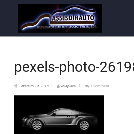
pexels-photo-2619
Fevereiro 19, 2018
yourplace
0 Comment