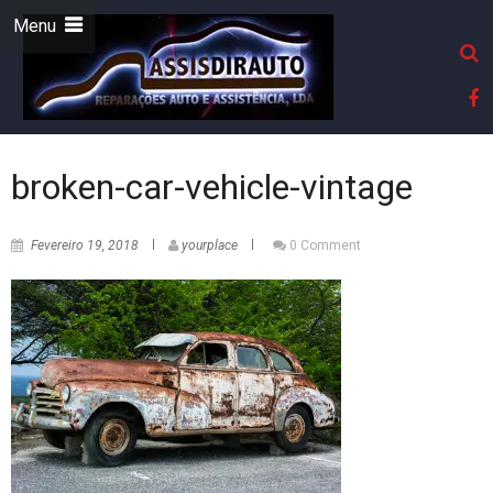
Menu
broken-car-vehicle-vintage
Fevereiro 19, 2018
yourplace
0 Comment